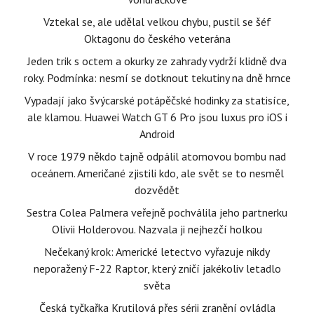
Vztekal se, ale udělal velkou chybu, pustil se šéf
Oktagonu do českého veterána
Jeden trik s octem a okurky ze zahrady vydrží klidně dva
roky. Podmínka: nesmí se dotknout tekutiny na dně hrnce
Vypadají jako švýcarské potápěčské hodinky za statisíce,
ale klamou. Huawei Watch GT 6 Pro jsou luxus pro iOS i
Android
V roce 1979 někdo tajně odpálil atomovou bombu nad
oceánem. Američané zjistili kdo, ale svět se to nesměl
dozvědět
Sestra Colea Palmera veřejně pochválila jeho partnerku
Olivii Holderovou. Nazvala ji nejhezčí holkou
Nečekaný krok: Americké letectvo vyřazuje nikdy
neporažený F-22 Raptor, který zničí jakékoliv letadlo
světa
Česká tyčkařka Krutilová přes sérii zranění ovládla