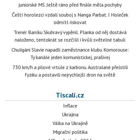
juniorské MS. Ještě ráno před finále měla pochyby
Čeští horolezci vzdali souboj s Nanga Parbat. I Holeček
odmítl riskovat
Trenér Baníku Skuhravý vypěnil. Planka od něj dostává
naloženo, tentokrát se rozčílil i kvůli světelné tabuli
Chuligáni Slavie napadli zaměstnance klubu Komorouse:
Ty kanále jeden komunistickej, prašivej
730 km/h a pilové vrtule z karbonu. Australané přelstili
fyziku a postavili nejrychlejší dron na světě
Tiscali.cz
Inflace
Ukrajina
Válka na Ukrajině
Migrační politika