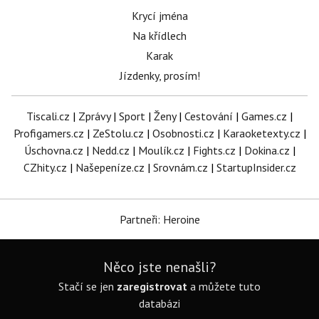
Krycí jména
Na křídlech
Karak
Jízdenky, prosím!
Tiscali.cz
|
Zprávy
|
Sport
|
Ženy
|
Cestování
|
Games.cz
|
Profigamers.cz
|
ZeStolu.cz
|
Osobnosti.cz
|
Karaoketexty.cz
|
Úschovna.cz
|
Nedd.cz
|
Moulík.cz
|
Fights.cz
|
Dokina.cz
|
CZhity.cz
|
Našepeníze.cz
|
Srovnám.cz
|
StartupInsider.cz
Partneři: Heroine
Něco jste nenašli?
Stačí se jen
zaregistrovat
a můžete tuto
databázi