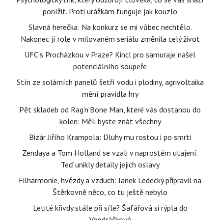
ponížit. Proti urážkám funguje jak kouzlo
Slavná herečka: Na konkurz se mi vůbec nechtělo.
Nakonec jí role v milovaném seriálu změnila celý život
UFC s Procházkou v Praze? Kincl pro samuraje našel
potenciálního soupeře
Stín ze solárních panelů šetří vodu i plodiny, agrivoltaika
mění pravidla hry
Pět skladeb od Rag’n’Bone Man, které vás dostanou do
kolen: Měli byste znát všechny
Bizár Jiřího Krampola: Dluhy mu rostou i po smrti
Zendaya a Tom Holland se vzali v naprostém utajení.
Teď unikly detaily jejich oslavy
Filharmonie, hvězdy a vzduch: Janek Ledecký připravil na
Štěrkovně něco, co tu ještě nebylo
Letité křivdy stále při síle? Šafářová si rýpla do
Vondráčkové